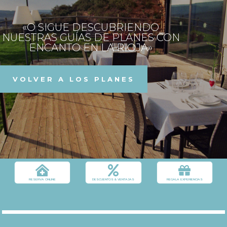
«O SIGUE DESCUBRIENDO
NUESTRAS GUÍAS DE PLANES CON
ENCANTO EN LA RIOJA»
VOLVER A LOS PLANES



RESERVA ONLINE
DESCUENTOS & VENTAJAS
REGALA EXPERIENCIAS