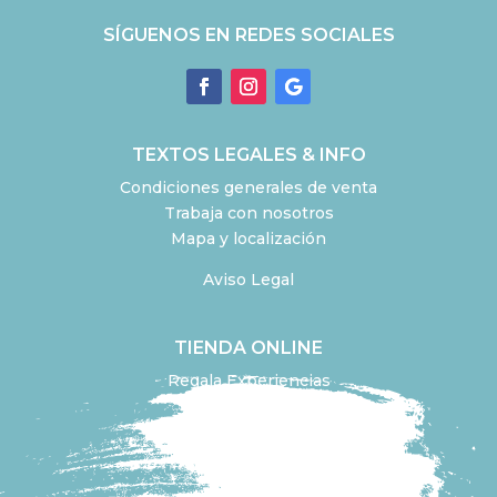
SÍGUENOS EN REDES SOCIALES
TEXTOS LEGALES & INFO
Condiciones generales de venta
Trabaja con nosotros
Mapa y localización
Aviso Legal
TIENDA ONLINE
Regala Experiencias
Aceite de oliva
Diseña tu experiencia
Ir a la tienda online