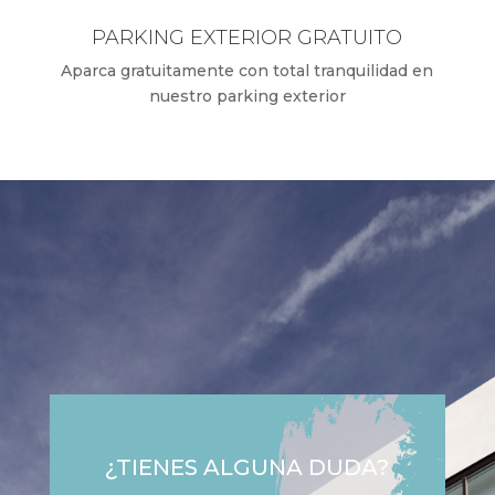
PARKING EXTERIOR GRATUITO
Aparca gratuitamente con total tranquilidad en
nuestro parking exterior
¿TIENES ALGUNA DUDA?