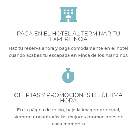

PAGA EN EL HOTEL AL TERMINAR TU
EXPERIENCIA
Haz tu reserva ahora y paga cómodamente en el hotel
cuando acabes tu escapada en Finca de los Arandinos

OFERTAS Y PROMOCIONES DE ÚLTIMA
HORA
En la página de inicio, bajo la imagen principal,
siempre encontrarás las mejores promociones en
cada momento