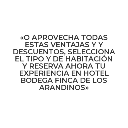
«O APROVECHA TODAS
ESTAS VENTAJAS Y Y
DESCUENTOS, SELECCIONA
EL TIPO Y DE HABITACIÓN
Y RESERVA AHORA TU
EXPERIENCIA EN HOTEL
BODEGA FINCA DE LOS
ARANDINOS»