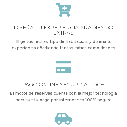

DISEÑA TU EXPERIENCIA AÑADIENDO
EXTRAS
Elige tus fechas, tipo de habitación, y diseña tu
experiencia añadiendo tantos extras como desees

PAGO ONLINE SEGURO AL 100%
El motor de reservas cuenta con la mejor tecnología
para que tu pago por internet sea 100% seguro
