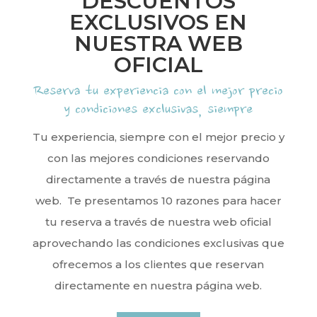
DESCUENTOS
EXCLUSIVOS EN
NUESTRA WEB
OFICIAL
Reserva tu experiencia con el mejor precio
y condiciones exclusivas, siempre
Tu experiencia, siempre con el mejor precio y
con las mejores condiciones reservando
directamente a través de nuestra página
web. Te presentamos 10 razones para hacer
tu reserva a través de nuestra web oficial
aprovechando las condiciones exclusivas que
ofrecemos a los clientes que reservan
directamente en nuestra página web.