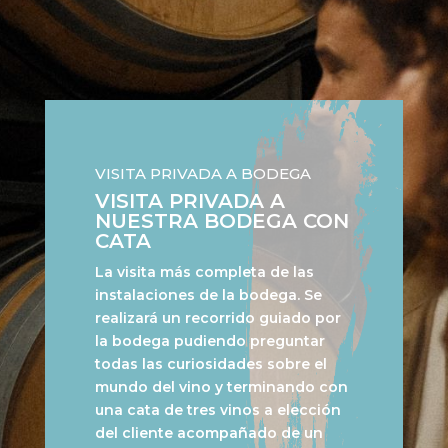
VISITA PRIVADA A BODEGA
VISITA PRIVADA A
NUESTRA BODEGA CON
CATA
La visita más completa de las
instalaciones de la bodega. Se
realizará un recorrido guiado por
la bodega pudiendo preguntar
todas las curiosidades sobre el
mundo del vino y terminando con
una cata de tres vinos a elección
del cliente acompañado de un