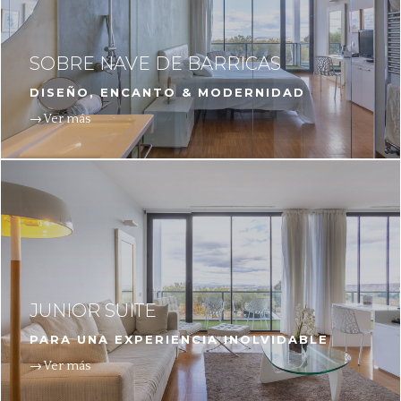
SOBRE NAVE DE BARRICAS
DISEÑO, ENCANTO & MODERNIDAD
→ Ver más
JUNIOR SUITE
PARA UNA EXPERIENCIA INOLVIDABLE
→ Ver más