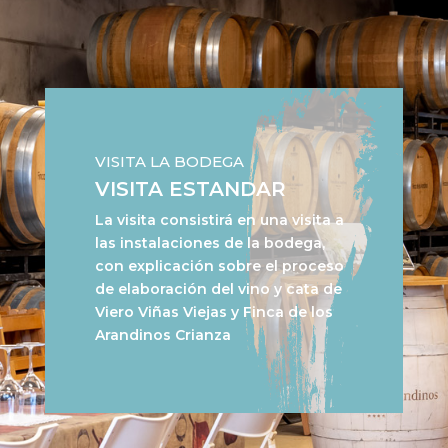
VISITA LA BODEGA
VISITA ESTANDAR
La visita consistirá en una visita a
las instalaciones de la bodega,
con explicación sobre el proceso
de elaboración del vino y cata de
Viero Viñas Viejas y Finca de los
Arandinos Crianza