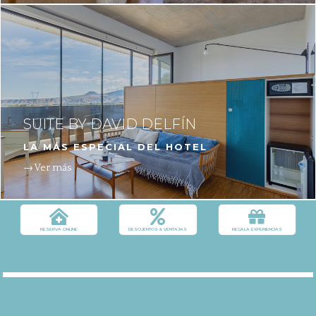
SUITE BY DAVID DELFÍN
LA MÁS ESPECIAL DEL HOTEL
→ Ver más



RESERVA ONLINE
DESCUENTOS & VENTAJAS
REGALA EXPERIENCIAS